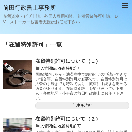
前田行政書士事務所
在留資格・ビザ申請、外国人雇用相談、各種営業許可申請、Ｄ
V・ストーカー被害者支援はお任せ下さい
「
在留特別許可
」
一覧
在留特別許可について（１）
入管関係
,
在留特別許可
国際結婚したが不法滞在中で結婚ビザの申請ができな
い場合等、在留特別許可が必要です。在留特別許可は
入管の手続きでも特殊であり、慎重に手続きを進める
必要があります。在留特別許可を知り抜いている東
京・多摩地区・小平市の前田行政書士にお任せ下さ
い。
記事を読む
在留特別許可について（２）
入管関係
,
在留特別許可