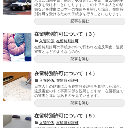
入管に出頭申告、摘発、収容された場合、退去強制手
続きを受けることになります。この中で日本人との結
婚などを理由に日本への在留を希望した場合、在留特
別許可を受けるための手続きを行うことになります。
記事を読む
在留特別許可について（３）
入管関係
,
在留特別許可
在留特別許可の手続きの中で行われる違反調査、違反
審査とはどのようなものか。
記事を読む
在留特別許可について（４）
入管関係
,
在留特別許可
日本人との結婚による在留特別許可を希望した場合、
違反審査の中で事実関係を説明しますが、在留審査で
の審査と違いはあるのか見ていきます。
記事を読む
在留特別許可について（５）
入管関係
,
在留特別許可