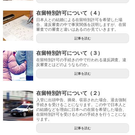
在留特別許可について（４）
日本人との結婚による在留特別許可を希望した場
合、違反審査の中で事実関係を説明しますが、在留
審査での審査と違いはあるのか見ていきます。
記事を読む
在留特別許可について（３）
在留特別許可の手続きの中で行われる違反調査、違
反審査とはどのようなものか。
記事を読む
在留特別許可について（２）
入管に出頭申告、摘発、収容された場合、退去強制
手続きを受けることになります。この中で日本人と
の結婚などを理由に日本への在留を希望した場合、
在留特別許可を受けるための手続きを行うことにな
ります。
記事を読む