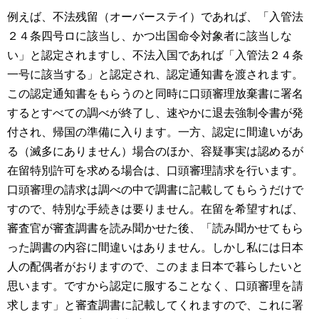
例えば、不法残留（オーバーステイ）であれば、「入管法
２４条四号ロに該当し、かつ出国命令対象者に該当しな
い」と認定されますし、不法入国であれば「入管法２４条
一号に該当する」と認定され、認定通知書を渡されます。
この認定通知書をもらうのと同時に口頭審理放棄書に署名
するとすべての調べが終了し、速やかに退去強制令書が発
付され、帰国の準備に入ります。一方、認定に間違いがあ
る（滅多にありません）場合のほか、容疑事実は認めるが
在留特別許可を求める場合は、口頭審理請求を行います。
口頭審理の請求は調べの中で調書に記載してもらうだけで
すので、特別な手続きは要りません。在留を希望すれば、
審査官が審査調書を読み聞かせた後、「読み聞かせてもら
った調書の内容に間違いはありません。しかし私には日本
人の配偶者がおりますので、このまま日本で暮らしたいと
思います。ですから認定に服することなく、口頭審理を請
求します」と審査調書に記載してくれますので、これに署