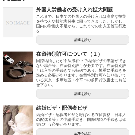
外国人労働者の受け入れ拡大問題
これまで、日本での外国人の受け入れは高度な技能
を持つ人や技能実習生に限ってきました。しかし、
国内の労働力不足から、これまでの出入国管理行政
を...
記事を読む
在留特別許可について（１）
国際結婚したが不法滞在中で結婚ビザの申請ができ
ない場合等、在留特別許可が必要です。在留特別許
可は入管の手続きでも特殊であり、慎重に手続きを
進める必要があります。在留特別許可を知り抜いて
いる東京・多摩地区・小平市の前田行政書士にお任
せ下さい。
記事を読む
結婚ビザ・配偶者ビザ
結婚ビザ・配偶者ビザと呼ばれる在留資格「日本人
の配偶者等」の申請手続き、国際結婚の手続きは確
実に行う必要があります。
記事を読む