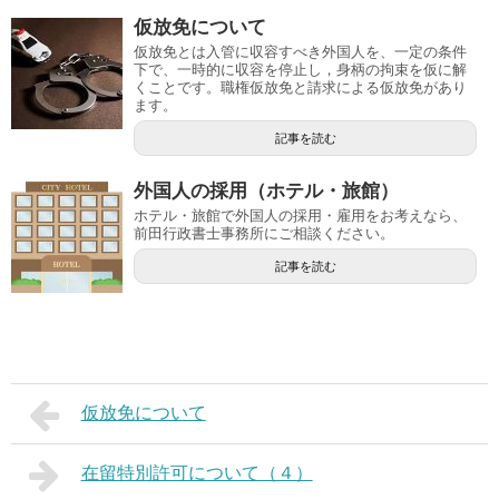
仮放免について
仮放免とは入管に収容すべき外国人を、一定の条件
下で、一時的に収容を停止し，身柄の拘束を仮に解
くことです。職権仮放免と請求による仮放免があり
ます。
記事を読む
外国人の採用（ホテル・旅館）
ホテル・旅館で外国人の採用・雇用をお考えなら、
前田行政書士事務所にご相談ください。
記事を読む
仮放免について
在留特別許可について（４）