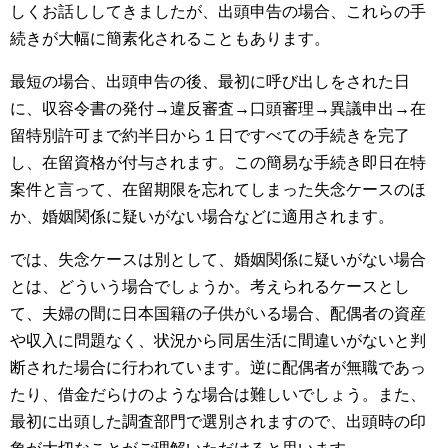
しくお話ししてきましたが、出頭申告の場合、これらの手
続きが大幅に簡素化されることもあります。
最短の場合、出頭申告の後、最初に呼び出しをされた日
に、収容令書の発付→違反審査→口頭審理→異議申出→在
留特別許可まで約半日から１日ですべての手続きを完了
し、在留資格が付与されます。この簡易な手続き即日在特
案件と言って、在留期限を忘れてしまった失念ケースのほ
か、婚姻関係に疑いがない場合などに適用されます。
では、失念ケースは別として、婚姻関係に疑いがない場合
とは、どういう場合でしょうか。考えられるケースとし
て、夫婦の間に日本国籍の子供がいる場合、配偶者の資産
や収入に問題なく、状況から同居生活に間違いがないと判
断された場合に行われています。逆に配偶者が無職であっ
たり、借金だらけのような場合は難しいでしょう。また、
最初に出頭した調査部門で選別されますので、出頭時の印