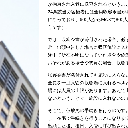
が拘束され入管に収容されるというこ
24条該当の容疑者には全員収容令書が
になっており、600人からMAXで80
うです）。
では、収容令書が発付された場合、必
常、出頭申告した場合に収容施設に入
途中で所在不明になっていた場合や偽
おそれがある場合や悪質な場合、収容
収容令書が発付されても施設に入らな
全員を一旦入管の収容場に入れるべき
場には人員の上限があります。あえて
ないということで、施設に入れないの
そこで、仮放免の手続きを行うのです
し、在宅で手続きを行うことになりま
出頭した後、後日、入管に呼び出され