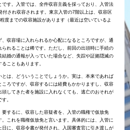
とです。入管では、全件収容主義を採っており、入管法
発付され収容されます。東京入管の7階以上は、収容区
0人程度までの収容施設があります（最近は空いているよ
ず、収容場に入れられるか心配になるところですが、通
れられることは稀です。ただし、前回の出頭時に手続の
装結婚の通報が入っていた場合など、失踪や証拠隠滅の
することもあります。
いとは、どういうことでしょうか。実は、本来であれば
ところですが、収容するには経費もかかりますし、収容
出頭してきた者を施設に入れなくても、逃亡のおそれが
です。
。要するに、収容した容疑者を、入管の職権で仮放免
す。これを職権仮放免と言います。具体的には、入管に
た日に、収容令書が発付され、入国審査官に引き渡しが