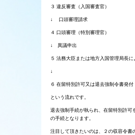
３ 違反審査（入国審査官）
↓ 口頭審理請求
４ 口頭審理（特別審理官）
↓ 異議申出
５ 法務大臣または地方入国管理局長に
↓
６ 在留特別許可又は退去強制令書発付
という流れです。
退去強制手続が執られ、在留特別許可
の手続となります。
注目して頂きたいのは、２の収容令書