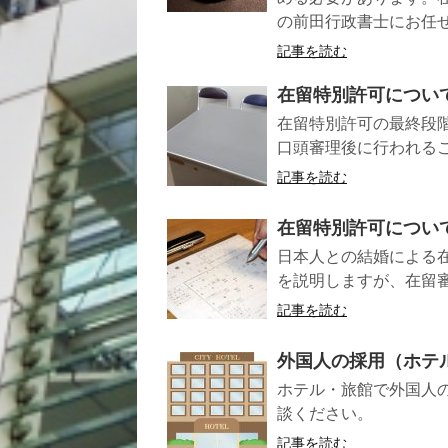
の前田行政書士にお任
記事を読む
在留特別許可につい
在留特別許可の最終段
口頭審理後に行われる
記事を読む
在留特別許可につい
日本人との結婚による
を説明しますが、在留
記事を読む
外国人の採用（ホテ
ホテル・旅館で外国人
談ください。
記事を読む