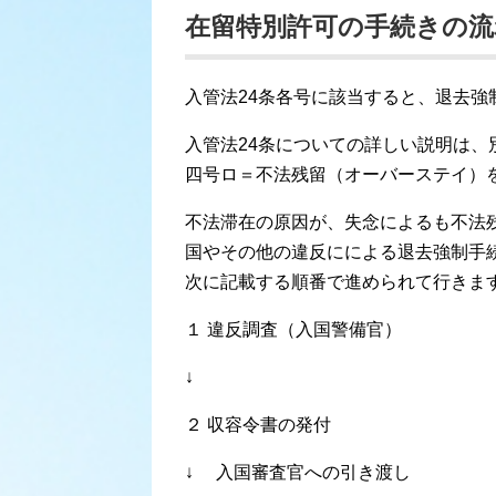
在留特別許可の手続きの流
入管法24条各号に該当すると、退去強
入管法24条についての詳しい説明は、
四号ロ＝不法残留（オーバーステイ）
不法滞在の原因が、失念によるも不法
国やその他の違反にによる退去強制手
次に記載する順番で進められて行きま
１ 違反調査（入国警備官）
↓
２ 収容令書の発付
↓ 入国審査官への引き渡し