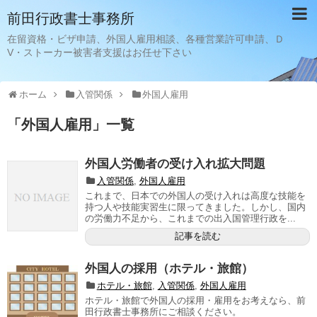
前田行政書士事務所
在留資格・ビザ申請、外国人雇用相談、各種営業許可申請、Ｄ
V・ストーカー被害者支援はお任せ下さい
ホーム
入管関係
外国人雇用
「
外国人雇用
」
一覧
外国人労働者の受け入れ拡大問題
入管関係
,
外国人雇用
これまで、日本での外国人の受け入れは高度な技能を
持つ人や技能実習生に限ってきました。しかし、国内
の労働力不足から、これまでの出入国管理行政を...
記事を読む
外国人の採用（ホテル・旅館）
ホテル・旅館
,
入管関係
,
外国人雇用
ホテル・旅館で外国人の採用・雇用をお考えなら、前
田行政書士事務所にご相談ください。